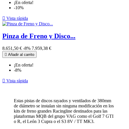
¡En oferta!
-10%

Vista rápida
Pinza de Freno y Disco...
8.651,50 €
-8%
7.959,38 €

Añadir al carrito
¡En oferta!
-8%

Vista rápida
Estas pistas de discos rayados y ventilados de 380mm
de diámetro se instalan sin ninguna modificación en los
kits de freno grandes Racingline destinados para las
plataformas MQB del grupo VAG como el Golf 7 GTI
o R, el León 3 Cupra o el S3 8V / TT MK3.