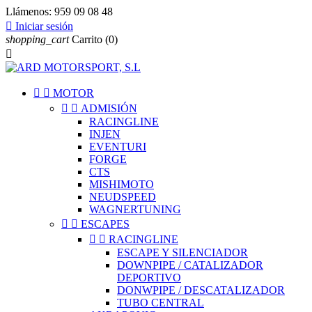
Llámenos:
959 09 08 48

Iniciar sesión
shopping_cart
Carrito
(0)



MOTOR


ADMISIÓN
RACINGLINE
INJEN
EVENTURI
FORGE
CTS
MISHIMOTO
NEUDSPEED
WAGNERTUNING


ESCAPES


RACINGLINE
ESCAPE Y SILENCIADOR
DOWNPIPE / CATALIZADOR
DEPORTIVO
DONWPIPE / DESCATALIZADOR
TUBO CENTRAL