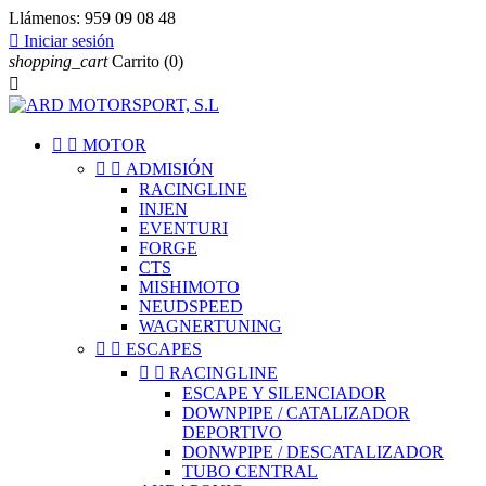
Llámenos:
959 09 08 48

Iniciar sesión
shopping_cart
Carrito
(0)



MOTOR


ADMISIÓN
RACINGLINE
INJEN
EVENTURI
FORGE
CTS
MISHIMOTO
NEUDSPEED
WAGNERTUNING


ESCAPES


RACINGLINE
ESCAPE Y SILENCIADOR
DOWNPIPE / CATALIZADOR
DEPORTIVO
DONWPIPE / DESCATALIZADOR
TUBO CENTRAL